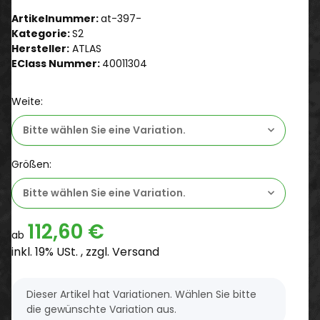
Artikelnummer:
at-397-
Kategorie:
S2
Hersteller:
ATLAS
EClass Nummer:
40011304
Weite:
Bitte wählen Sie eine Variation.
Größen:
Bitte wählen Sie eine Variation.
112,60 €
ab
inkl. 19% USt. , zzgl.
Versand
x
Dieser Artikel hat Variationen. Wählen Sie bitte
die gewünschte Variation aus.