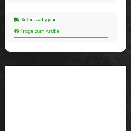
Sofort verfügbar
Frage zum Artikel
Beschreibung
Eigenschaften:
EN ISO 20345 S1 SRC
Klettverschluss
3D-Dämpfungssystem
SOFT-Nubukleder
aktiv-X- Funktionsfutter
Material/Ausstattung:
ESD Ausstattung