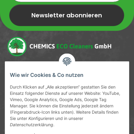
Newsletter abonnieren
Newsletter Newsletter abonnieren
Service-Hotline
Wie wir Cookies & Co nutzen
09372 / 70 80 90
Durch Klicken auf „Alle akzeptieren“ gestatten Sie den
Mo-Fr, 09:00-12:00 | 13:00-17:00 Uhr
Einsatz folgender Dienste auf unserer Website: YouTube,
Vimeo, Google Analytics, Google Ads, Google Tag
Hinter den Straßenäckern 11-13
Manager. Sie können die Einstellung jederzeit ändern
63906 Erlenbach
(Fingerabdruck-Icon links unten). Weitere Details finden
Sie unter
Konfigurieren
und in unserer
info@chemics.eu
Datenschutzerklärung
.