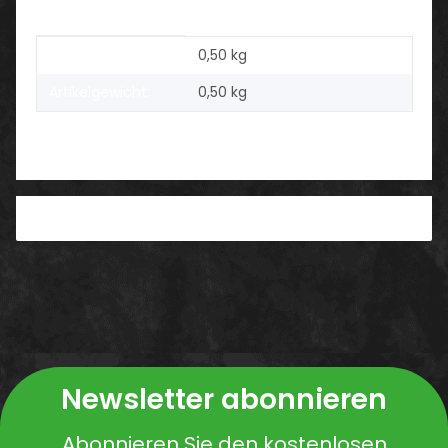
Produkteigenschaft
Wert
Versandgewicht:
0,50 kg
Artikelgewicht:
0,50
kg
PDF
Newsletter abonnieren
Abonnieren Sie den kostenlosen