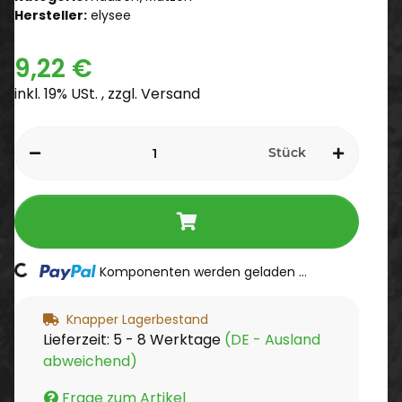
Hersteller:
elysee
9,22 €
inkl. 19% USt. , zzgl.
Versand
Stück
Loading...
Komponenten werden geladen ...
Knapper Lagerbestand
Lieferzeit:
5 - 8 Werktage
(DE - Ausland
abweichend)
Frage zum Artikel