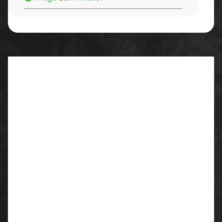
Beschreibung
Eigenschaften/ Ausstattung:
Strickmütze mit 3M Thinsulate Einlage für guten
Kälteschutz
Material
:
Obermaterial: 100% Polyacryl
Wattierung: 100% Polyester (Thinsulate)
Farbe:
schwarz/grau abgesetzt
Größe: