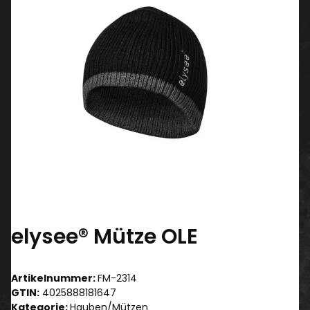
elysee® Mütze OLE
Artikelnummer:
FM-2314
GTIN:
4025888181647
Kategorie:
Hauben/Mützen