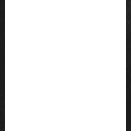
teil-elastischer Taillenbund
Knietaschen für Knieschoner
die Hose ist von außen als Multinorm-
Schutzbekleidung erkennbar durch das Multinorm-
Emblem auf dem linken Bein
2 Hüfttaschen
2 Gesäßtaschen mit Patten und Druckknöpfen
1 Zollstocktasche
Material:
Obermateial: 98% Baumwolle, 2% Karbon
Beschichtung: THPC
Flächengewicht: ca. 350 g/m²
Farbe:
grau/schwarz
Größen:
44 - 68
Normen: