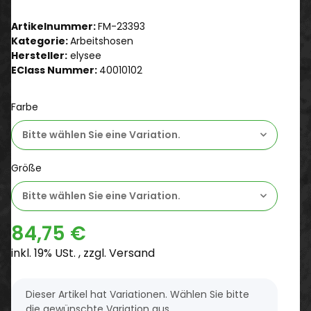
Artikelnummer:
FM-23393
Kategorie:
Arbeitshosen
Hersteller:
elysee
EClass Nummer:
40010102
Farbe
Bitte wählen Sie eine Variation.
Größe
Bitte wählen Sie eine Variation.
84,75 €
inkl. 19% USt. , zzgl.
Versand
x
Dieser Artikel hat Variationen. Wählen Sie bitte
die gewünschte Variation aus.