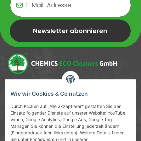
Newsletter abonnieren
Newsletter Newsletter abonnieren
Service-Hotline
Wie wir Cookies & Co nutzen
09372 / 70 80 90
Durch Klicken auf „Alle akzeptieren“ gestatten Sie den
Mo-Fr, 09:00-12:00 | 13:00-17:00 Uhr
Einsatz folgender Dienste auf unserer Website: YouTube,
Vimeo, Google Analytics, Google Ads, Google Tag
Hinter den Straßenäckern 11-13
Manager. Sie können die Einstellung jederzeit ändern
63906 Erlenbach
(Fingerabdruck-Icon links unten). Weitere Details finden
Sie unter
Konfigurieren
und in unserer