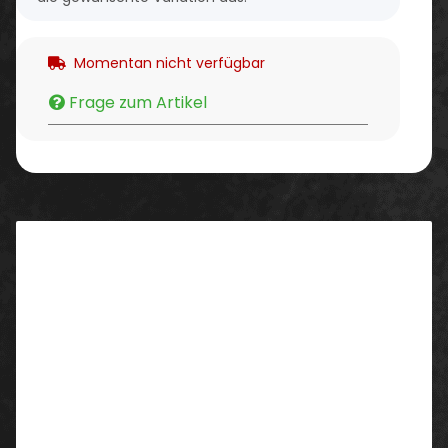
Momentan nicht verfügbar
Frage zum Artikel
Beschreibung
Eigenschaften/ Ausstattung:
abrieb- und reißfest
flammhemmend gem. EN ISO 11612 A1 A2 B1 C1 E3 F1
schützt bei Schweißarbeiten in engen Räumen
und bei gefährlichen Techniken gem. EN 11611 Klasse 2
hitzebeständige Druckknöpfe und Schnallen
moderne und ergonomische Passform
verbesserte Sichtbarkeit durch Reflexpaspeln