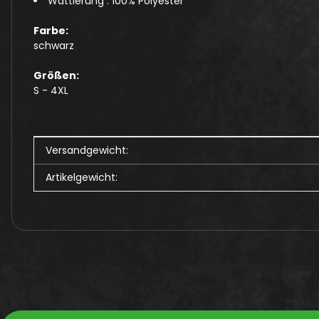
Wattierung : 100% Polyester
Farbe:
schwarz
Größen:
S - 4XL
Produkteigenschaft
Wert
Versandgewicht:
Artikelgewicht: