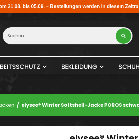
BEITSSCHUTZ
BEKLEIDUNG
SCHUH
acken
elysee® Winter Softshell-Jacke POROS schw
elysee® Winte