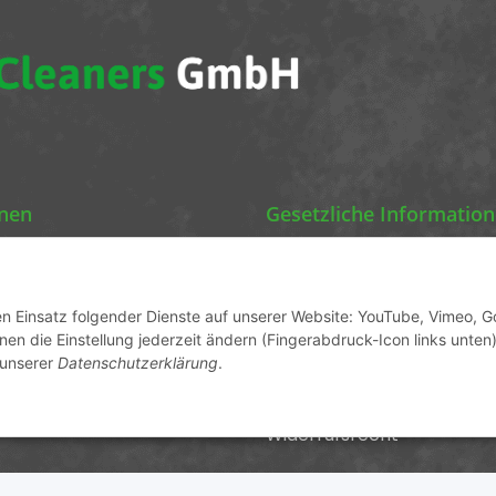
onen
Gesetzliche Informatio
Chemics Eco Cleaners
Datenschutz
AGB
den Einsatz folgender Dienste auf unserer Website: YouTube, Vimeo, G
en die Einstellung jederzeit ändern (Fingerabdruck-Icon links unten)
ormationen
Sitemap
 unserer
Datenschutzerklärung
.
Impressum
Widerrufsrecht