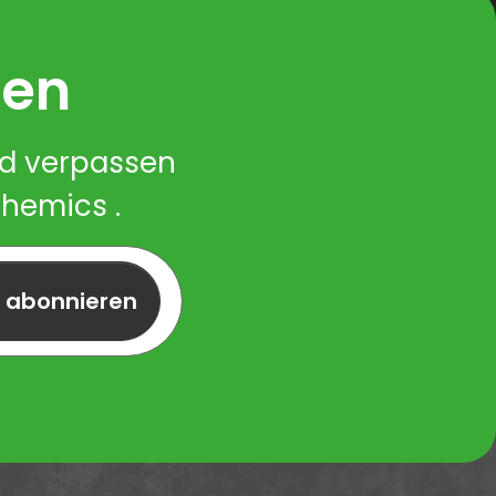
ren
nd verpassen
Chemics .
r abonnieren