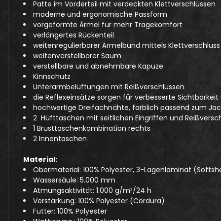
Patte im Vorderteil mit verdeckten Klettverschlüssen
moderne und ergonomische Passform
vorgeformte Ärmel für mehr Tragekomfort
verlängertes Rückenteil
weitenregulierbarer Ärmelbund mittels Klettverschlus
weitenverstellbarer Saum
verstellbare und abnehmbare Kapuze
Kinnschutz
Unterarmbelüftungen mit Reißverschlüssen
die Reflexeinsätze sorgen für verbesserte Sichtbarkei
hochwertige Dreifachnähte, farblich passend zum Ja
2 Hüfttaschen mit seitlichen Eingriffen und Reißvers
1 Brusttaschenkombination rechts
2 Innentaschen
Material:
Obermaterial: 100% Polyester, 3-Lagenlaminat (Softshe
Wassersäule: 5.000 mm
Atmungsaktivität: 1.000 g/m²/24 h
Verstärkung: 100% Polyester (Cordura)
Futter: 100% Polyester