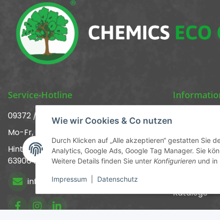
Service-Hotline
Informati
09372 / 70 80 90
Über uns ᐅ 
Wie wir Cookies & Co nutzen
Mo-Fr, 09:00-12:00 | 13:00-17:00 Uhr
Kontakt
Durch Klicken auf „Alle akzeptieren“ gestatten Sie 
Hinter den Straßenäckern 11-13
Analytics, Google Ads, Google Tag Manager. Sie könn
Versandinf
63906 Erlenbach
Weitere Details finden Sie unter
Konfigurieren
und in
Newsletter
Impressum
|
Datenschutz
info@chemics.eu
Kataloge