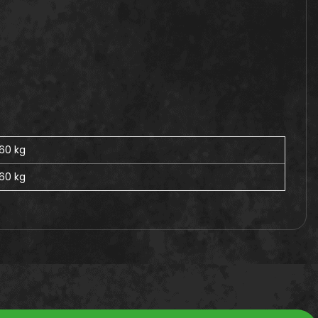
,60 kg
,60
kg