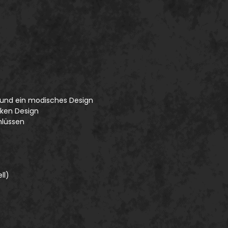
s
t und ein modisches Design
cken Design
chlüssen
ll)