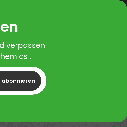
ren
nd verpassen
Chemics .
r abonnieren