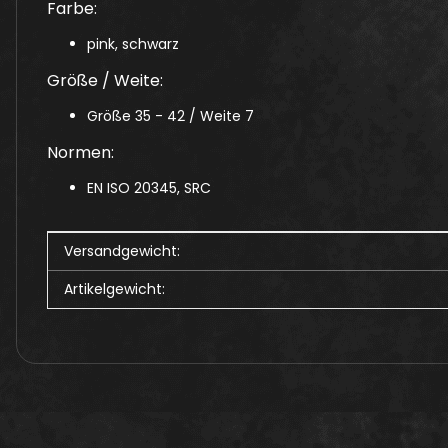
Farbe:
pink, schwarz
Größe / Weite:
Größe 35 - 42 / Weite 7
Normen:
EN ISO 20345, SRC
Produkteigenschaft
Wert
Versandgewicht:
Artikelgewicht: