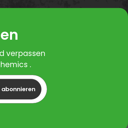
ren
nd verpassen
Chemics .
r abonnieren