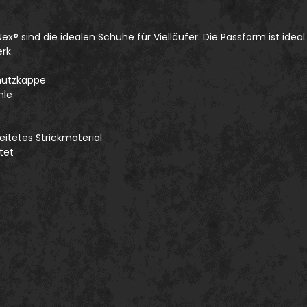
NNex® sind die idealen Schuhe für Vielläufer. Die Passform ist i
rk.
chutzkappe
hle
eitetes Strickmaterial
tet