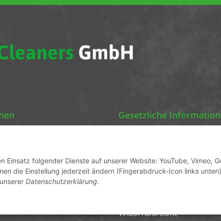
onen
Gesetzliche Informatio
Chemics Eco Cleaners
Datenschutz
AGB
den Einsatz folgender Dienste auf unserer Website: YouTube, Vimeo, G
en die Einstellung jederzeit ändern (Fingerabdruck-Icon links unten)
ormationen
Sitemap
 unserer
Datenschutzerklärung
.
Impressum
Widerrufsrecht