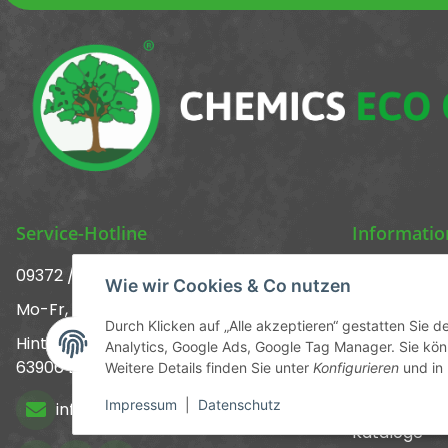
Service-Hotline
Informati
09372 / 70 80 90
Über uns ᐅ 
Wie wir Cookies & Co nutzen
Mo-Fr, 09:00-12:00 | 13:00-17:00 Uhr
Kontakt
Durch Klicken auf „Alle akzeptieren“ gestatten Sie 
Hinter den Straßenäckern 11-13
Analytics, Google Ads, Google Tag Manager. Sie könn
Versandinf
63906 Erlenbach
Weitere Details finden Sie unter
Konfigurieren
und in
Newsletter
Impressum
|
Datenschutz
info@chemics.eu
Kataloge