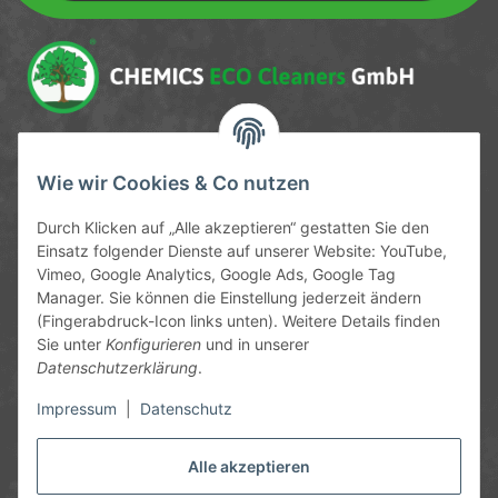
Newsletter Newsletter abonnieren
Service-Hotline
Wie wir Cookies & Co nutzen
09372 / 70 80 90
Durch Klicken auf „Alle akzeptieren“ gestatten Sie den
Mo-Fr, 09:00-12:00 | 13:00-17:00 Uhr
Einsatz folgender Dienste auf unserer Website: YouTube,
Vimeo, Google Analytics, Google Ads, Google Tag
Hinter den Straßenäckern 11-13
Manager. Sie können die Einstellung jederzeit ändern
63906 Erlenbach
(Fingerabdruck-Icon links unten). Weitere Details finden
Sie unter
Konfigurieren
und in unserer
info@chemics.eu
Datenschutzerklärung
.
Impressum
|
Datenschutz
Alle akzeptieren
Informationen