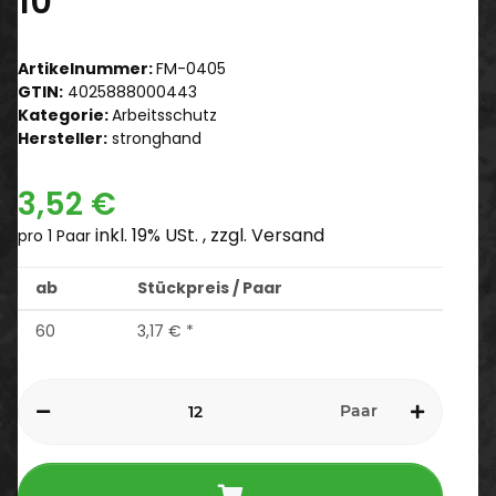
10
Artikelnummer:
FM-0405
GTIN:
4025888000443
Kategorie:
Arbeitsschutz
Hersteller:
stronghand
3,52 €
inkl. 19% USt. , zzgl.
Versand
pro 1 Paar
ab
Stückpreis / Paar
60
3,17 €
*
Paar