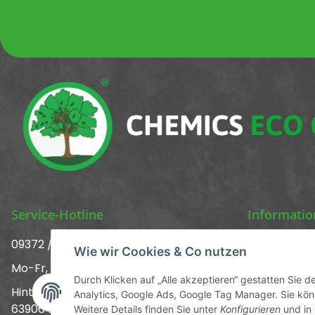
Service-Hotline
Informati
09372 / 70 80 90
Über uns ᐅ 
Wie wir Cookies & Co nutzen
Mo-Fr, 09:00-12:00 | 13:00-17:00 Uhr
Kontakt
Durch Klicken auf „Alle akzeptieren“ gestatten Sie 
Hinter den Straßenäckern 11-13
Analytics, Google Ads, Google Tag Manager. Sie könn
Versandinf
63906 Erlenbach
Weitere Details finden Sie unter
Konfigurieren
und in