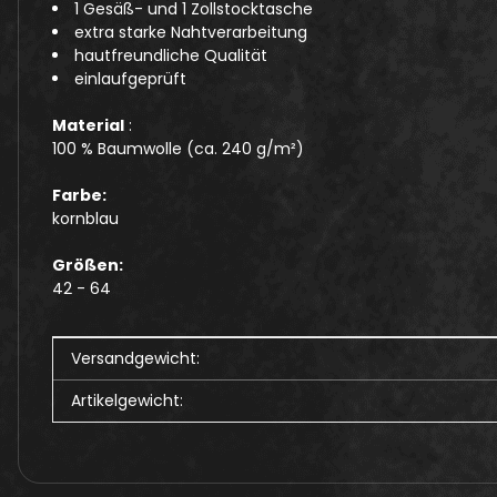
1 Gesäß- und 1 Zollstocktasche
extra starke Nahtverarbeitung
hautfreundliche Qualität
einlaufgeprüft
Material
:
100 % Baumwolle (ca. 240 g/m²)
Farbe:
kornblau
Größen:
42 - 64
Produkteigenschaft
Wert
Versandgewicht:
Artikelgewicht: