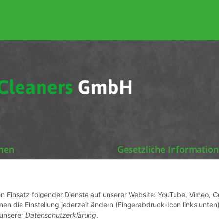
onen
Gesetzliche Informatio
Chemics Eco Cleaners
Datenschutz
AGB
den Einsatz folgender Dienste auf unserer Website: YouTube, Vimeo, G
en die Einstellung jederzeit ändern (Fingerabdruck-Icon links unten)
ormationen
Sitemap
 unserer
Datenschutzerklärung
.