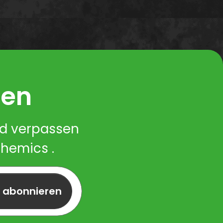
ren
nd verpassen
Chemics .
r abonnieren