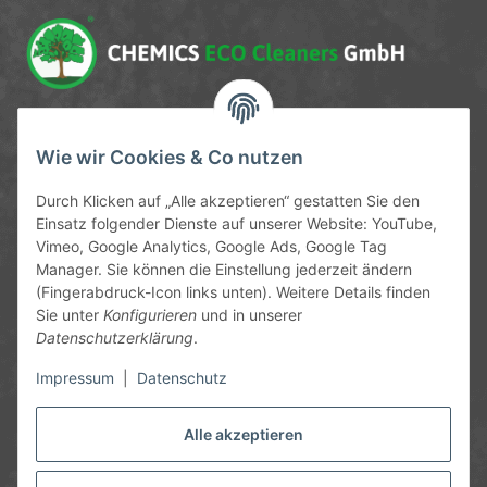
Service-Hotline
Wie wir Cookies & Co nutzen
09372 / 70 80 90
Durch Klicken auf „Alle akzeptieren“ gestatten Sie den
Mo-Fr, 09:00-12:00 | 13:00-17:00 Uhr
Einsatz folgender Dienste auf unserer Website: YouTube,
Vimeo, Google Analytics, Google Ads, Google Tag
Hinter den Straßenäckern 11-13
Manager. Sie können die Einstellung jederzeit ändern
63906 Erlenbach
(Fingerabdruck-Icon links unten). Weitere Details finden
Sie unter
Konfigurieren
und in unserer
info@chemics.eu
Datenschutzerklärung
.
Impressum
|
Datenschutz
Alle akzeptieren
Informationen
Gesetzliche Informationen