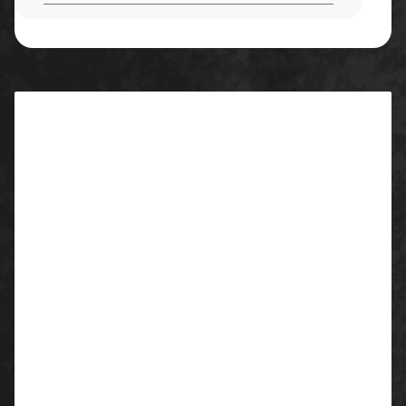
Beschreibung
Eigenschaften/ Ausstattung:
justierbare Hosenträger mit Elastikeinsatz im
Rücken
Hosenschlitz mit 3 Knöpfen
seitliche Öffnungen mit Knöpfen zum leichten
An- und Ausziehen
1 Latztasche mit Reißverschluss, sowie vorgesetzte
Tasche mit Stiftfächern
2 Eingrifftaschen mit doppellagigen
Taschenbeuteln gegen Verschleiß
1 Gesäß- und 1 Zollstocktasche
extra starke Nahtverarbeitung
Öko-Tex zertifiziert