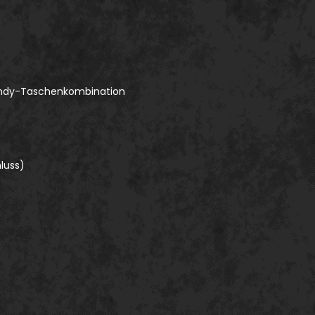
e
 Handy-Taschenkombination
luss)