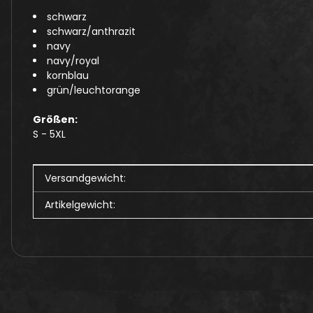
schwarz
schwarz/anthrazit
navy
navy/royal
kornblau
grün/leuchtorange
Größen:
S - 5XL
Produkteigenschaft
Wert
Versandgewicht:
Artikelgewicht: