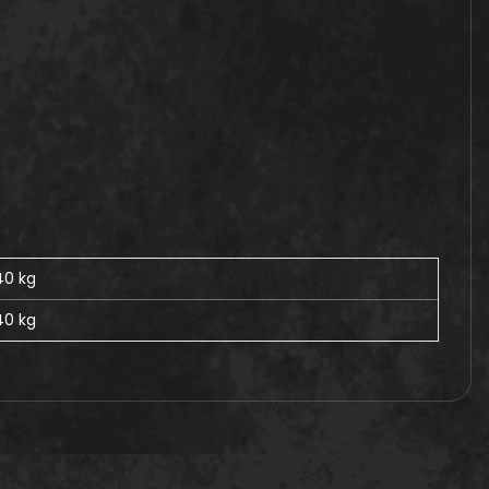
,40 kg
40
kg