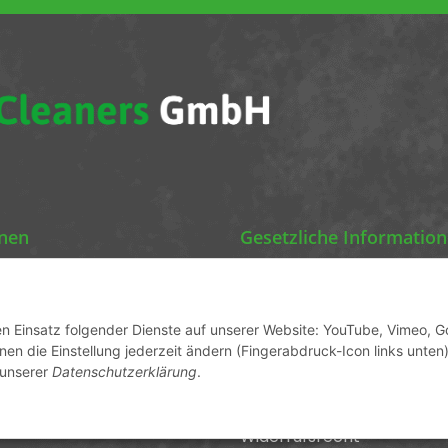
onen
Gesetzliche Informatio
Chemics Eco Cleaners
Datenschutz
AGB
den Einsatz folgender Dienste auf unserer Website: YouTube, Vimeo, G
en die Einstellung jederzeit ändern (Fingerabdruck-Icon links unten)
ormationen
Sitemap
 unserer
Datenschutzerklärung
.
Impressum
Widerrufsrecht