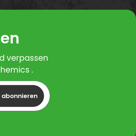
ren
nd verpassen
Chemics .
r abonnieren