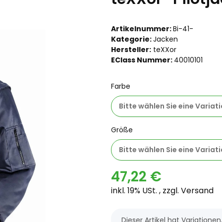
Artikelnummer:
Bi-41-
Kategorie:
Jacken
Hersteller:
teXXor
EClass Nummer:
40010101
Farbe
Bitte wählen Sie eine Variati
Größe
Bitte wählen Sie eine Variati
47,22 €
inkl. 19% USt. , zzgl.
Versand
x
Dieser Artikel hat Variatione