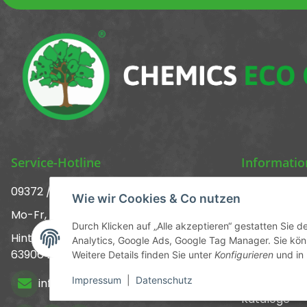
Service-Hotline
Informati
09372 / 70 80 90
Über uns ᐅ 
Wie wir Cookies & Co nutzen
Mo-Fr, 09:00-12:00 | 13:00-17:00 Uhr
Kontakt
Durch Klicken auf „Alle akzeptieren“ gestatten Sie 
Hinter den Straßenäckern 11-13
Analytics, Google Ads, Google Tag Manager. Sie könn
Versandinf
63906 Erlenbach
Weitere Details finden Sie unter
Konfigurieren
und in
Newsletter
Impressum
|
Datenschutz
info@chemics.eu
Kataloge