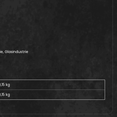
e, Glasindustrie
0,15 kg
,15
kg