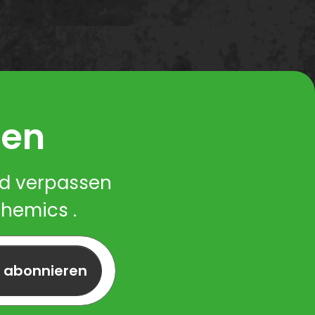
ren
nd verpassen
Chemics .
r abonnieren