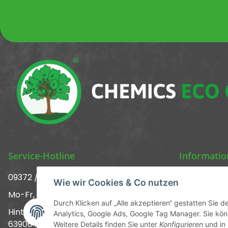
Service-Hotline
Informati
09372 / 70 80 90
Über uns ᐅ 
Wie wir Cookies & Co nutzen
Mo-Fr, 09:00-12:00 | 13:00-17:00 Uhr
Kontakt
Durch Klicken auf „Alle akzeptieren“ gestatten Sie 
Hinter den Straßenäckern 11-13
Analytics, Google Ads, Google Tag Manager. Sie könn
Versandinf
63906 Erlenbach
Weitere Details finden Sie unter
Konfigurieren
und in