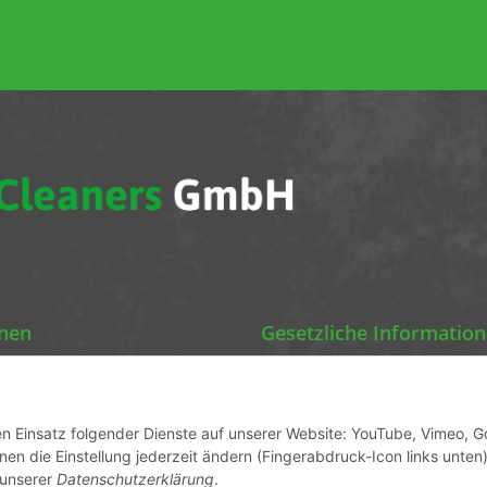
onen
Gesetzliche Informatio
Chemics Eco Cleaners
Datenschutz
AGB
den Einsatz folgender Dienste auf unserer Website: YouTube, Vimeo, G
en die Einstellung jederzeit ändern (Fingerabdruck-Icon links unten)
ormationen
Sitemap
 unserer
Datenschutzerklärung
.