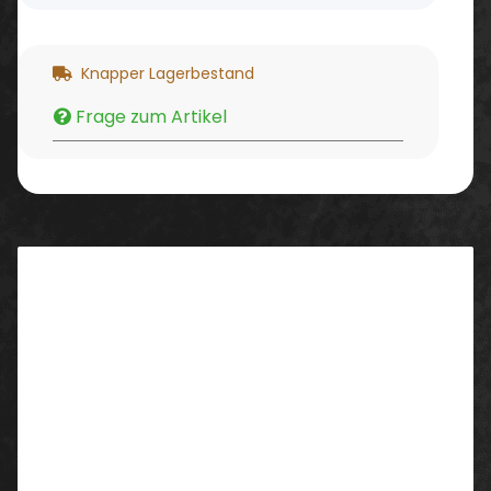
Knapper Lagerbestand
Frage zum Artikel
Beschreibung
uvex 1 sport – voll im Trend, Sportlichkeit
pur
Sportives Design trifft auf durchdachte
Funktionalität: Der uvex 1 sport begeistert mit seinem
jungen, modischen Look genauso wie mit
erstklassigem Tragekomfort. Dafür sorgen sein
geringes Gewicht, klimaoptimierte Hightech-