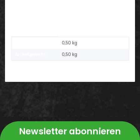
Damenleisten hergestellt
Einsatzgebiete:
leichte Anwendungen
Produkteigenschaft
Wert
Versandgewicht:
0,50 kg
Artikelgewicht:
0,50
kg
Newsletter abonnieren