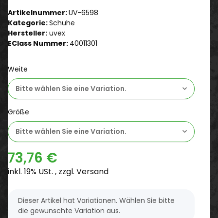
Artikelnummer:
UV-6598
Kategorie:
Schuhe
Hersteller:
uvex
EClass Nummer:
40011301
Weite
Bitte wählen Sie eine Variation.
Größe
Bitte wählen Sie eine Variation.
73,76 €
inkl. 19% USt. , zzgl.
Versand
x
Dieser Artikel hat Variationen. Wählen Sie bitte
die gewünschte Variation aus.