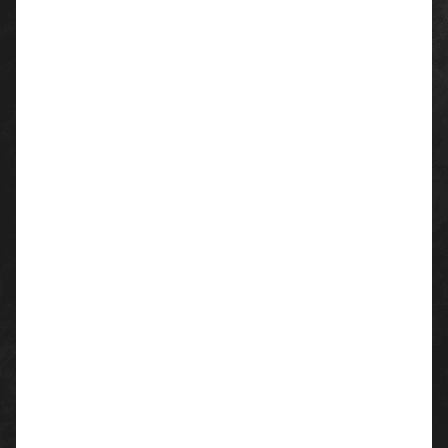
Materialien und die ergonomisch gestaltete
Laufsohle. uvex 1 sport – der ideale Begleiter im
Arbeitsalltag und darüber hinaus.
Allgemeine Merkmal:
moderne, besonders leichte und flexible S1-
Sicherheitshalbschuhe
für Chromallergiker geeignet, da aus synthetischen
Materialien gefertigt
alle Sohlenmaterialien sind frei von Silikonen,
Weichmachern und anderen
lackbenetzungsstörenden Substanzen
uvex medicare: für orthopädische Zurichtungen und
Einlagen gemäß DGUV 112-191 / ÖNORM Z1259
Farbe:
schwarz
Größen/Weiten:
35-52 / W10-14
Schutz-Merkmale: