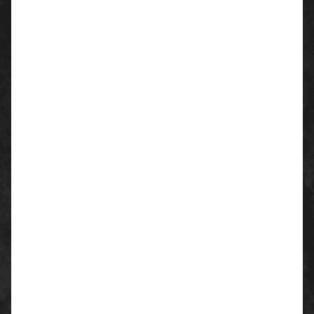
Flüssigkeitsabweisend durch LIQUItech®
Technologie
Hervorragender Komfort durch spezielle 2-fach
Beschichtung auf Nylon Strickhandschuhe.
Micro-cup Beschichtung für festen Griff auf
öligen Oberflächen.
ERGOtech® für höchsten Tragekomfort.
Länge: ca. 25 cm
Materialstärke: 1,30 mm
Material
Trägermaterial: Nylon
Beschichtung: Nitril und zusätzlich mit Nitril-
Micro-cup Beschichtung
Silikonfrei
Farbe
grau/lila/schwarz
Normen