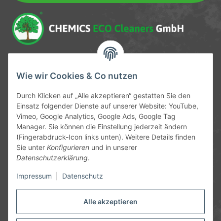
Service-Hotline
Wie wir Cookies & Co nutzen
09372 / 70 80 90
Durch Klicken auf „Alle akzeptieren“ gestatten Sie den
Mo-Fr, 09:00-12:00 | 13:00-17:00 Uhr
Einsatz folgender Dienste auf unserer Website: YouTube,
Vimeo, Google Analytics, Google Ads, Google Tag
Hinter den Straßenäckern 11-13
Manager. Sie können die Einstellung jederzeit ändern
63906 Erlenbach
(Fingerabdruck-Icon links unten). Weitere Details finden
Sie unter
Konfigurieren
und in unserer
info@chemics.eu
Datenschutzerklärung
.
Impressum
|
Datenschutz
Alle akzeptieren
Informationen
Gesetzliche Informationen