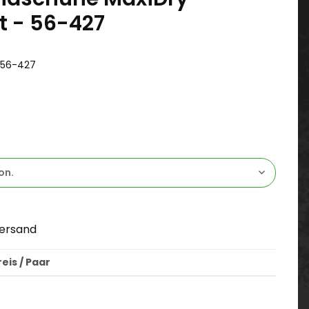
t - 56-427
-56-427
on.
ersand
eis / Paar