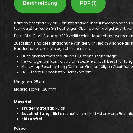
Beschreibung
PDF (1)
nahtlos gestrickte Nylon-Schutzhandschuhe für mechanische Täti
(schwarz) für festen Griff auf öligen Oberflächen, vollgetaucht, vo
Diese Öko-Tex®-Standard 100 zertifizierten Handschuhe werden m
Zusätzlich sind die Handschuhe von der Skin Health Alliance als h
Handschuhe "dermatologisch sicher" sind.
Flüssigkeitsabweisend durch LIQUItech® Technologie
Hervorragender Komfort durch spezielle 2-fach Beschichtung
Micro-cup Beschichtung für festen Griff auf öligen Oberfläche
ERGOtech® für höchsten Tragekomfort.
Länge: ca. 25 cm
Materialstärke: 1,30 mm
Material
Trägermaterial:
Nylon
Beschichtung:
Nitril mit zusätzlicher Nitril-Micro-cup Besch
Silikonfrei
Farbe