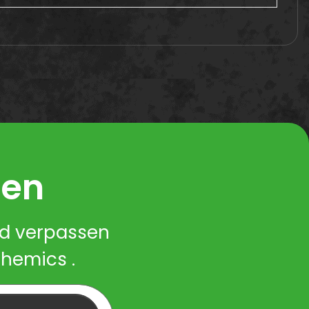
ren
nd verpassen
Chemics .