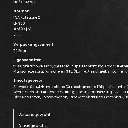
lila/schwarz
Normen
PSA Kategorie 2
EN 388
Größe(n)
7 - 11
Verpackungseinheit
72 Paar
Eigenschaften
flüssigkeitsabweisend, die Micro-cup Beschichtung sorgt für einen
Manschette sorgt für sicheren Sitz, Öko-Tex® zertifiziert, silikonfrei 
Einsatzgebiete
Allzweck-Schutzhandschuhe für mechanische Tätigkeiten unter öl
Werkstätten und Autohöfe, Wartung und Instandsetzung, CNC-Fert
Ölen und Fetten, Forstwirtschaft, Landwirtschaft und Gartenbau,
Produkteigenschaft
Wert
Versandgewicht:
Artikelgewicht: