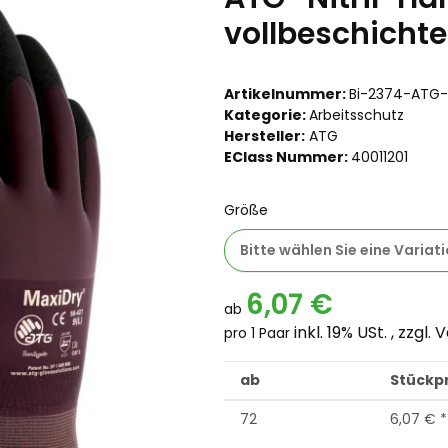
vollbeschichte
Artikelnummer:
Bi-2374-ATG
Kategorie:
Arbeitsschutz
Hersteller:
ATG
EClass Nummer:
40011201
Größe
Bitte wählen Sie eine Variati
6,07 €
ab
inkl. 19% USt. , zzgl.
V
pro 1 Paar
ab
Stückpr
72
6,07 €
*