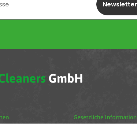
Newslette
abonnieren
onen
Gesetzliche Informatio
Chemics Eco Cleaners
Datenschutz