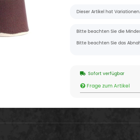
x
Dieser Artikel hat Variatione
x
Bitte beachten Sie die Mind
Bitte beachten Sie das Abnah
Sofort verfügbar
Frage zum Artikel