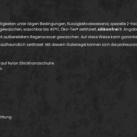
gkeiten unter öligen Bedingungen, flüssigkeitsabweisend, spezielle 2-f
rgewaschen, waschbar bis 40°C, Öko-Tex® zertifiziert,
silikonfrei
lt. Angab
it aufbereitetem Regenwasser gewaschen. Auf diese Weise kann garantier
autfreundlich zertifiziert. Mit diesem Gütesiegel können sich die profess
 auf Nylon Strickhandschuhe.
n.
ichtung