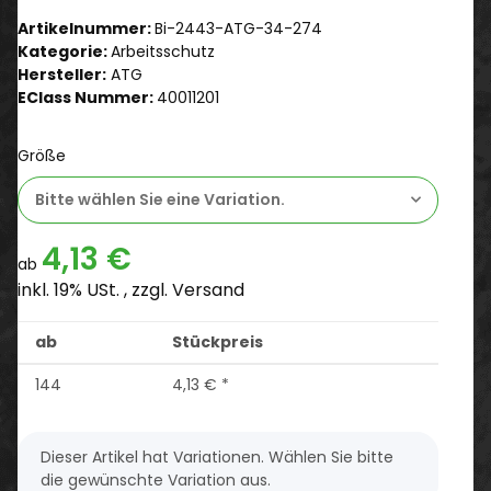
Artikelnummer:
Bi-2443-ATG-34-274
Kategorie:
Arbeitsschutz
Hersteller:
ATG
EClass Nummer:
40011201
Größe
Bitte wählen Sie eine Variation.
4,13 €
ab
inkl. 19% USt. , zzgl.
Versand
ab
Stückpreis
144
4,13 €
*
x
Dieser Artikel hat Variationen. Wählen Sie bitte
die gewünschte Variation aus.