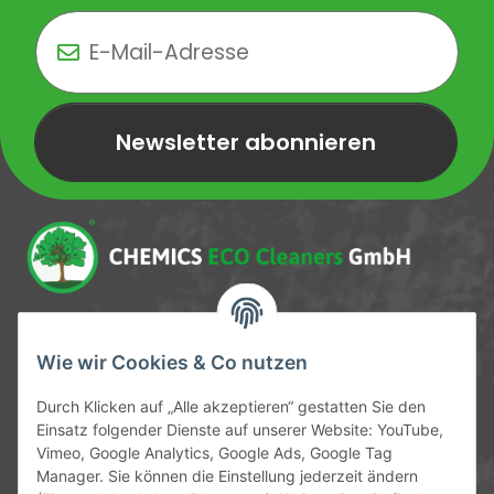
Newsletter abonnieren
Newsletter Newsletter abonnieren
Service-Hotline
Wie wir Cookies & Co nutzen
09372 / 70 80 90
Durch Klicken auf „Alle akzeptieren“ gestatten Sie den
Mo-Fr, 09:00-12:00 | 13:00-17:00 Uhr
Einsatz folgender Dienste auf unserer Website: YouTube,
Vimeo, Google Analytics, Google Ads, Google Tag
Hinter den Straßenäckern 11-13
Manager. Sie können die Einstellung jederzeit ändern