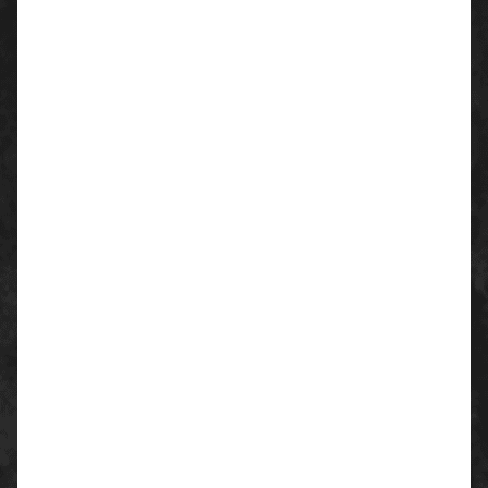
ERGOtech® für höchsten Tragekomfort
Länge: ca. 25 cm
Materialstärke: 0,75 mm
Material
Trägermaterial: Nylon
Beschichtung: Nitril-Mikroschaum Pat. EP 1608808
Silikonfrei
Farbe
blau/blau
Normen
PSA Kategorie 2
EN 388
Größe(n)
7 - 11
Verpackungseinheit
144 Paar
Eigenschaften
360° atmungsaktiv, hervorragende Passform,