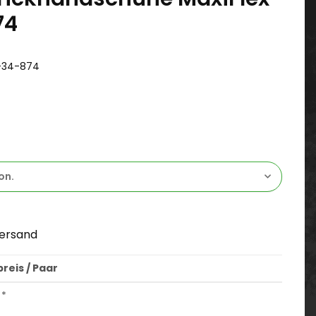
74
-34-874
on.
ersand
reis / Paar
*