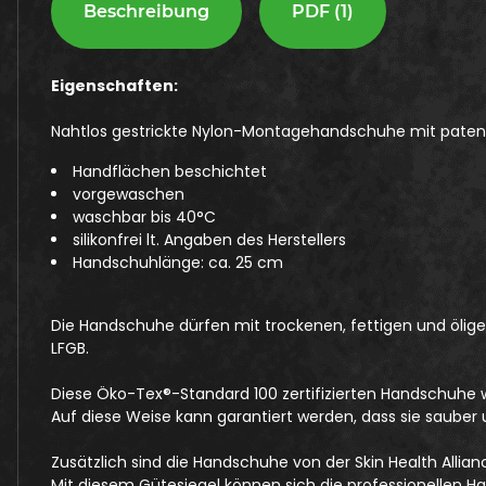
Beschreibung
PDF (1)
Eigenschaften:
Nahtlos gestrickte Nylon-Montagehandschuhe mit patent
Handflächen beschichtet
vorgewaschen
waschbar bis 40°C
silikonfrei lt. Angaben des Herstellers
Handschuhlänge: ca. 25 cm
Die Handschuhe dürfen mit trockenen, fettigen und ölig
LFGB.
Diese Öko-Tex®-Standard 100 zertifizierten Handschuh
Auf diese Weise kann garantiert werden, dass sie sauber 
Zusätzlich sind die Handschuhe von der Skin Health Alliance
Mit diesem Gütesiegel können sich die professionellen H