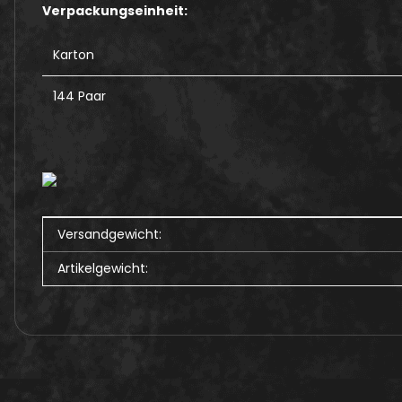
Verpackungseinheit:
Karton
144 Paar
Produkteigenschaft
Wert
Versandgewicht:
Artikelgewicht: