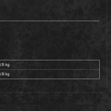
0,15 kg
,15
kg