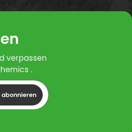
ren
nd verpassen
Chemics .
r abonnieren