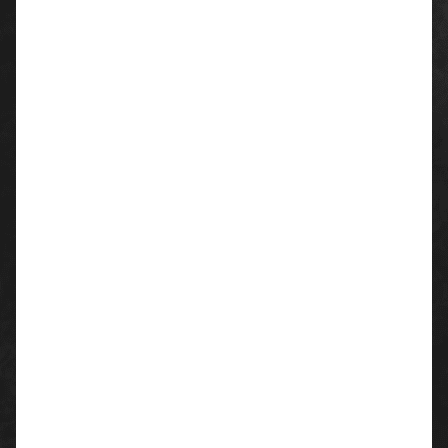
Eigenschaften:
Nylon-Strickhandschuhe mit Nitrilbeschichtung,
Handrücken und Fingeroberseiten frei, ca. 15 Gauge
(= 1,449 mm).
handflächenbeschichtet
gute ergonomische Passform
gute Flexibilität (dadurch hoher Tragekomfort)
guter Nass- und Trockengriff
gute Abriebfestigkeit
Material/ Ausstattung
:
Trägermaterial: 90% Polyester, 10% Elasthan
Beschichtung: 100% Nitril
Einsatzgebiete: