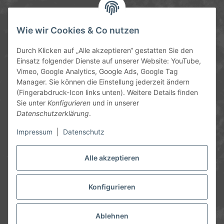
Service-Hotline
Wie wir Cookies & Co nutzen
09372 / 70 80 90
Durch Klicken auf „Alle akzeptieren“ gestatten Sie den
Mo-Fr, 09:00-12:00 | 13:00-17:00 Uhr
Einsatz folgender Dienste auf unserer Website: YouTube,
Vimeo, Google Analytics, Google Ads, Google Tag
Hinter den Straßenäckern 11-13
Manager. Sie können die Einstellung jederzeit ändern
63906 Erlenbach
(Fingerabdruck-Icon links unten). Weitere Details finden
Sie unter
Konfigurieren
und in unserer
info@chemics.eu
Datenschutzerklärung
.
Impressum
|
Datenschutz
Alle akzeptieren
Informationen
Gesetzliche Informationen
Konfigurieren
* Alle Preise inkl. gesetzlicher USt., zzgl.
Versand
und ggf.
Nachnahmegebühren, wenn nicht anders angegeben.
Ablehnen