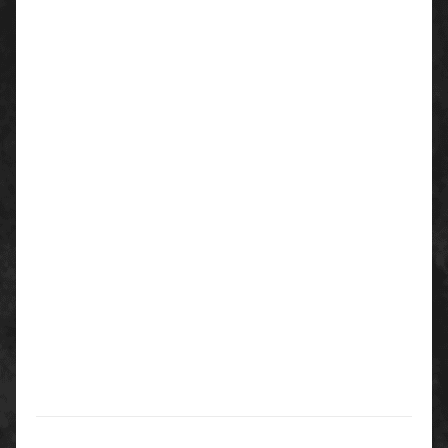
Ideal für alle Arbeiten mit hohen Anforderungen an
das Tastgefühl, Automobilindustrie und -zulieferer,
Feinmontage, allgemeine Montagearbeiten, leichte
allgemeine Arbeiten aller Art, Verpackungsindustrie,
Sortierarbeiten, Transport.
Farbe:
grau/schwarz
Größen:
6 - 11
Normen:
PSA Kategorie 2
EN 388 - - Schutz gegen mechanische Risiken
Verpackungseinheit:
Karton:
144 Paar