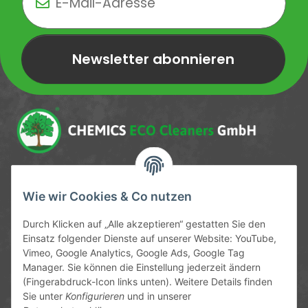
Newsletter abonnieren
Newsletter Newsletter abonnieren
Service-Hotline
Wie wir Cookies & Co nutzen
09372 / 70 80 90
Durch Klicken auf „Alle akzeptieren“ gestatten Sie den
Mo-Fr, 09:00-12:00 | 13:00-17:00 Uhr
Einsatz folgender Dienste auf unserer Website: YouTube,
Vimeo, Google Analytics, Google Ads, Google Tag
Hinter den Straßenäckern 11-13
Manager. Sie können die Einstellung jederzeit ändern
63906 Erlenbach
(Fingerabdruck-Icon links unten). Weitere Details finden
Sie unter
Konfigurieren
und in unserer