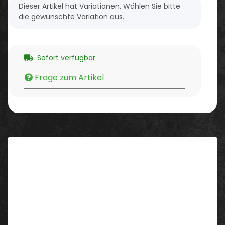
x
Dieser Artikel hat Variationen. Wählen Sie bitte
die gewünschte Variation aus.
Sofort verfügbar
Frage zum Artikel
Beschreibung
Eigenschaften:
Klassisches Poloshirt in Fein-Piqué-Qualität
Kragen- und Ärmelabschluss in 1x1 Rippstrick
verstärkte Knopfleiste
drei Ton-in-Ton-Knöpfe