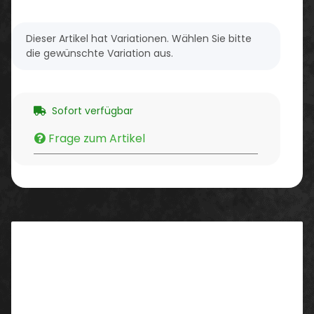
x
Dieser Artikel hat Variationen. Wählen Sie bitte
die gewünschte Variation aus.
Sofort verfügbar
Frage zum Artikel
Beschreibung
Sägeschutz Klasse 2 (24m/s)
Farbe: schwarz, orange abgesetzt
Schuhweite: 10,5