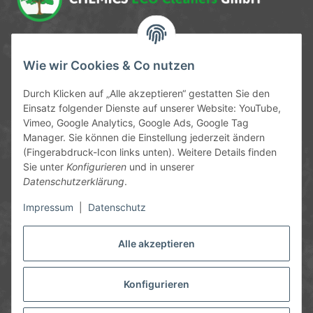
Service-Hotline
Wie wir Cookies & Co nutzen
09372 / 70 80 90
Durch Klicken auf „Alle akzeptieren“ gestatten Sie den
Mo-Fr, 09:00-12:00 | 13:00-17:00 Uhr
Einsatz folgender Dienste auf unserer Website: YouTube,
Vimeo, Google Analytics, Google Ads, Google Tag
Hinter den Straßenäckern 11-13
Manager. Sie können die Einstellung jederzeit ändern
63906 Erlenbach
(Fingerabdruck-Icon links unten). Weitere Details finden
Sie unter
Konfigurieren
und in unserer
info@chemics.eu
Datenschutzerklärung
.
Impressum
|
Datenschutz
Alle akzeptieren
Informationen
Gesetzliche Informationen
Konfigurieren
* Alle Preise inkl. gesetzlicher USt., zzgl.
Versand
und ggf.