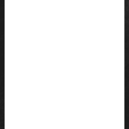
Größen: 39-47
Dieser neue Forstarbeiter-Schnürstiefel zeichnet sich
aus durch:
EN ISO 17249:2007 A, E, P, CI, FO, WR, CR, HRO,
SRA
Schaft aus hochwertigem, hydrophobiertem,
geprägtem Büffelvollleder
gepolsterter Kragen aus Leder und
Textilmaterial
Blattfutter Spalt naturell
gepolsterte Staublasche aus Vollleder
Verschluss durch Schnellschnür-Ösen und
Haken
hochwertige Schnittschutzeinlage aus Engtex
Material
herausnehmbare, antistatische und
antibakterielle Einlegesohle
abriebfeste Überkappe
korrosionsfreie Stahlkappe und
Stahlzwischensohle