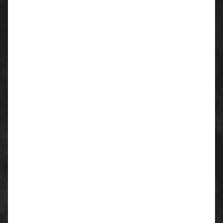
Auftritt bei jeder Anwendung.
Rutschhemmung:
SRC - Rutschhemmung auf Boden mit
Keramikfliesen mit NaLS
(Natriumlaurylsulfatlösung) und auf
Stahlboden mit Glycerin (SRC = SRA +
SRB)
Normen:
EN ISO 20345 - Sicherheitsschuhe für den
gewerblichen Bereich
EN 61340 - Schutz vor statischen
Aufladungen
Ausstattung:
Obermaterial: hydrophobiertes Glattleder
(weiß)
Futter: atmungsaktives ruNNex® AIRSTREAM-