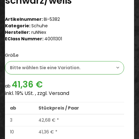
schwarz/weiß
Artikelnummer:
Bi-5382
Kategorie:
Schuhe
Hersteller:
ruNNex
EClass Nummer:
40011301
Größe
Bitte wählen Sie eine Variation.
41,36 €
ab
inkl. 19% USt. , zzgl.
Versand
ab
Stückpreis / Paar
3
42,68 €
*
10
41,36 €
*