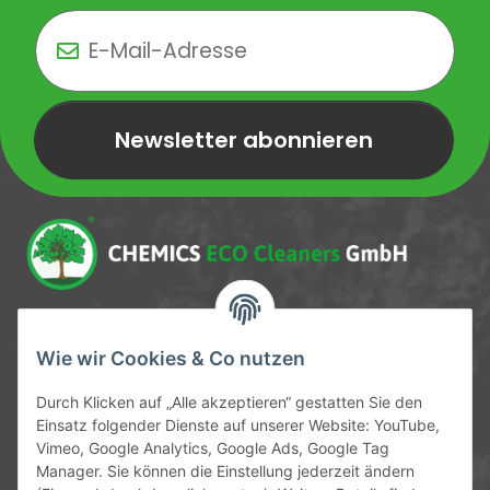
Newsletter abonnieren
Newsletter Newsletter abonnieren
Service-Hotline
Wie wir Cookies & Co nutzen
09372 / 70 80 90
Durch Klicken auf „Alle akzeptieren“ gestatten Sie den
Mo-Fr, 09:00-12:00 | 13:00-17:00 Uhr
Einsatz folgender Dienste auf unserer Website: YouTube,
Vimeo, Google Analytics, Google Ads, Google Tag
Hinter den Straßenäckern 11-13
Manager. Sie können die Einstellung jederzeit ändern