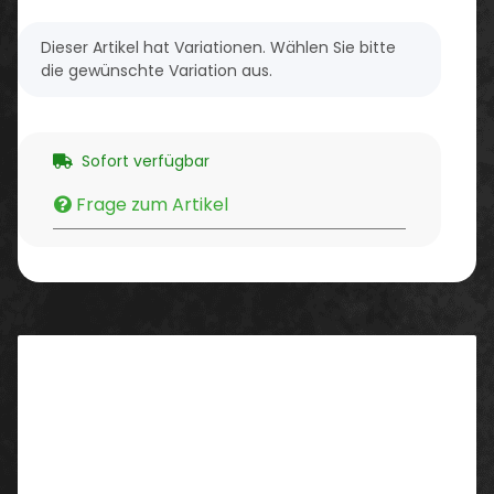
x
Dieser Artikel hat Variationen. Wählen Sie bitte
die gewünschte Variation aus.
Sofort verfügbar
Frage zum Artikel
Beschreibung
ruNNex® S3-Damen-Sicherheitshalbschuhe,
ESD Eigenschaft, Obermaterial:
hydrophobiertes Glattlederr, Futter:
atmungsaktives ruNNex® AIRSTREAM-