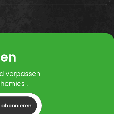
ren
nd verpassen
Chemics .
r abonnieren