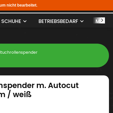
SCHUHE
BETRIEBSBEDARF
MASCH
tuchrollenspender
nspender m. Autocut
cm / weiß