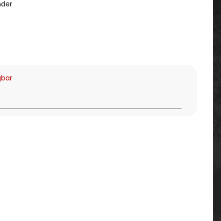
nder
gbar