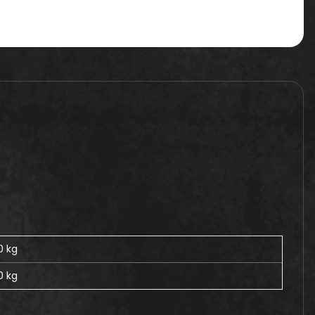
0 kg
0
kg