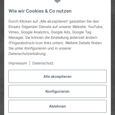
Service-Hotline
Wie wir Cookies & Co nutzen
09372 / 70 80 90
Durch Klicken auf „Alle akzeptieren“ gestatten Sie den
Mo-Fr, 09:00-12:00 | 13:00-17:00 Uhr
Einsatz folgender Dienste auf unserer Website: YouTube,
Vimeo, Google Analytics, Google Ads, Google Tag
Hinter den Straßenäckern 11-13
Manager. Sie können die Einstellung jederzeit ändern
63906 Erlenbach
(Fingerabdruck-Icon links unten). Weitere Details finden
Sie unter
Konfigurieren
und in unserer
info@chemics.eu
Datenschutzerklärung
.
Impressum
|
Datenschutz
Alle akzeptieren
Informationen
Gesetzliche Informationen
Konfigurieren
* Alle Preise inkl. gesetzlicher USt., zzgl.
Versand
und ggf.
Nachnahmegebühren, wenn nicht anders angegeben.
Ablehnen