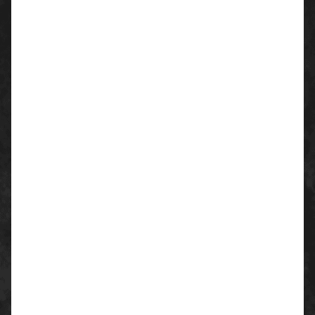
Feuchtigkeitstransportsystem und zusätzlicher
Fersen- und Vorfußdämpfung
weich gepolsterter Schaftabschluss
Material/Ausstattung:
Obermaterial: Mikrovelours
Futtermaterial: Distance Mesh
Material Sohle: Zweidichten-Polyurethan
(PU/PU)
Einsatzgebiet:
mittlere Anwendung
Farbe:
blau/schwarz
Größe/Weite:
Gr. 38 - 52 / Weite: 10 - 12
Norm:
EN ISO 20345:2011