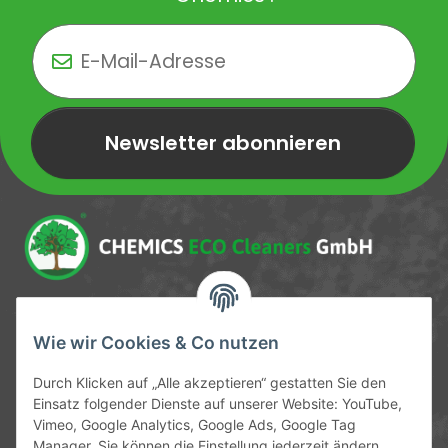
Newsletter abonnieren
Newsletter Newsletter abonnieren
Service-Hotline
Wie wir Cookies & Co nutzen
09372 / 70 80 90
Durch Klicken auf „Alle akzeptieren“ gestatten Sie den
Mo-Fr, 09:00-12:00 | 13:00-17:00 Uhr
Einsatz folgender Dienste auf unserer Website: YouTube,
Vimeo, Google Analytics, Google Ads, Google Tag
Hinter den Straßenäckern 11-13
Manager. Sie können die Einstellung jederzeit ändern