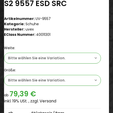
S2 9557 ESD SRC
Artikelnummer:
UV-9557
Kategorie:
Schuhe
Hersteller:
uvex
EClass Nummer:
40011301
Weite:
Bitte wählen Sie eine Variation.
Größe:
Bitte wählen Sie eine Variation.
79,39 €
ab
inkl. 19% USt. , zzgl.
Versand
ab
Stückpreis / Paar