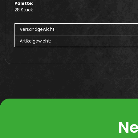
Palette:
28 Stück
Produkteigenschaft
Wert
Versandgewicht:
Artikelgewicht:
Ne