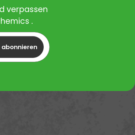
nd verpassen
Chemics .
r abonnieren