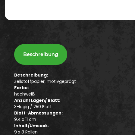
Beschreibung
Beschreibung:
Zellstoffpapier, motivgeprägt
Farbe:
hochweiß
Anzahl Lagen/ Blatt:
3-lagig / 250 Blatt
Blatt-Abmessungen:
9,4 x 11 cm
Inhalt/Umsack:
9 x 8 Rollen