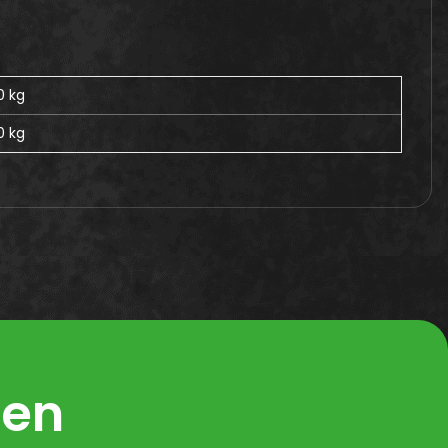
0 kg
0
kg
ren