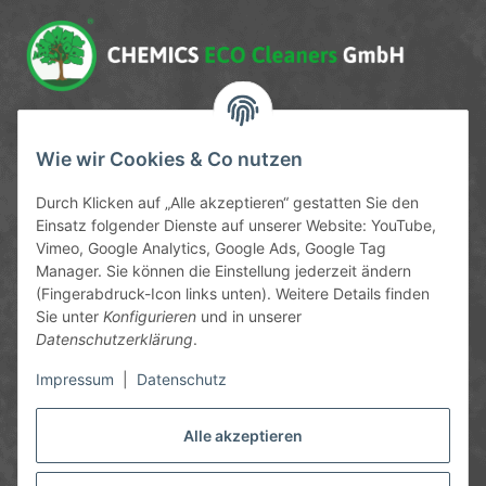
Service-Hotline
Wie wir Cookies & Co nutzen
09372 / 70 80 90
Durch Klicken auf „Alle akzeptieren“ gestatten Sie den
Mo-Fr, 09:00-12:00 | 13:00-17:00 Uhr
Einsatz folgender Dienste auf unserer Website: YouTube,
Vimeo, Google Analytics, Google Ads, Google Tag
Hinter den Straßenäckern 11-13
Manager. Sie können die Einstellung jederzeit ändern
63906 Erlenbach
(Fingerabdruck-Icon links unten). Weitere Details finden
Sie unter
Konfigurieren
und in unserer
info@chemics.eu
Datenschutzerklärung
.
Impressum
|
Datenschutz
Alle akzeptieren
Informationen
Gesetzliche Informationen