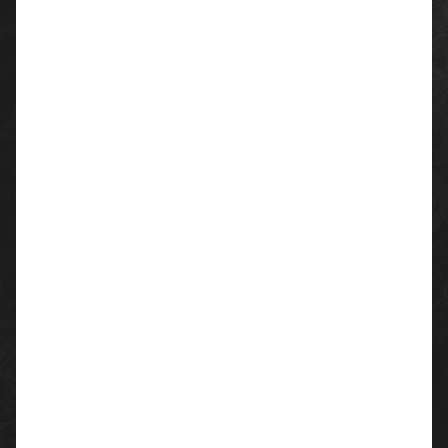
Angenehmes Tragegefühl durch die nahtlose
Verarbeitung. Hohe Flexibilität und gute Passform.
Atmungsaktiv. Sehr gute Grifffestigkeit durch die
Benoppung.
Eigenschaften:
Angenehmes Tragegefühl
nahtlose Verarbeitung
hohe Flexibilität
gute Grifffestigkeit durch die Benoppung auf den
Handflächen
Atmungsaktiv
gute Passform
Strickbund
Material/ Austattung:
56% Polyester/44% Baumwolle
mit Polyvinylchlorid(PVC)-Noppen
Einsatzgebiete: