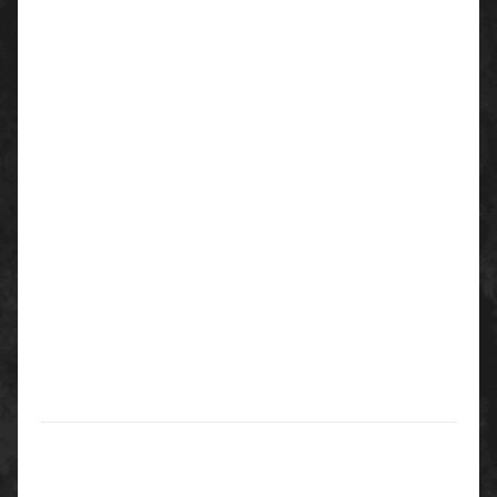
Trockenes Umfeld, z. B. bei Verpackungs- und
Sortierarbeiten, Feinmontage, zum Schutz von
empfindlichen Werkstücken
Farbe:
weiß/schwarze Noppen
Größen:
7/9/11
Normen:
PSA Kategorie 1
EN 420:2003+A1:2009
Verpackungseinheit:
Karton:
240 Paar