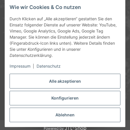
Service-Hotline
Wie wir Cookies & Co nutzen
09372 / 70 80 90
Durch Klicken auf „Alle akzeptieren“ gestatten Sie den
Mo-Fr, 09:00-12:00 | 13:00-17:00 Uhr
Einsatz folgender Dienste auf unserer Website: YouTube,
Vimeo, Google Analytics, Google Ads, Google Tag
Hinter den Straßenäckern 11-13
Manager. Sie können die Einstellung jederzeit ändern
63906 Erlenbach
(Fingerabdruck-Icon links unten). Weitere Details finden
Sie unter
Konfigurieren
und in unserer
info@chemics.eu
Datenschutzerklärung
.
Impressum
|
Datenschutz
Alle akzeptieren
Informationen
Gesetzliche Informationen
Konfigurieren
* Alle Preise inkl. gesetzlicher USt., zzgl.
Versand
und ggf.
Nachnahmegebühren, wenn nicht anders angegeben.
Ablehnen
JTL-Shop
Powered by