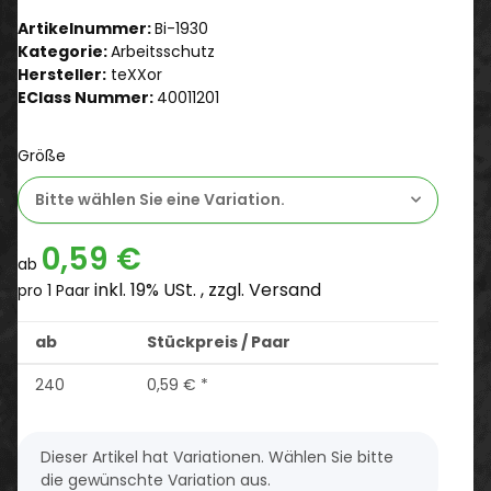
Artikelnummer:
Bi-1930
Kategorie:
Arbeitsschutz
Hersteller:
teXXor
EClass Nummer:
40011201
Größe
Bitte wählen Sie eine Variation.
0,59 €
ab
inkl. 19% USt. , zzgl.
Versand
pro 1 Paar
ab
Stückpreis / Paar
240
0,59 €
*
x
Dieser Artikel hat Variationen. Wählen Sie bitte
die gewünschte Variation aus.